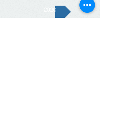
2020
Petrópolis
2019
- Termo Aditivo - Prorrogação. Capital e
Região Metropolitana
2019
- Termo Aditivo - Prorrogação. Interior
2019
Termo Aditivo - Prorrogação. Petrópolis
2019